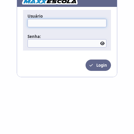
Usuário
Senha:
Login